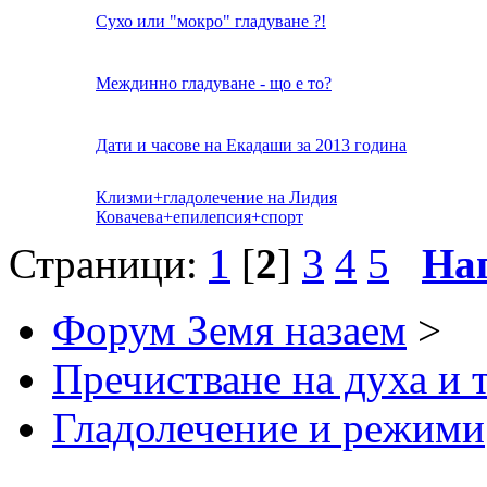
Сухо или "мокро" гладуване ?!
Междинно гладуване - що е то?
Дати и часове на Екадаши за 2013 година
Клизми+гладолечение на Лидия
Ковачева+епилепсия+спорт
Страници:
1
[
2
]
3
4
5
На
Форум Земя назаем
>
Пречистване на духа и 
Гладолечение и режими