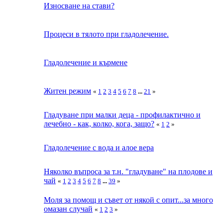
Износване на стави?
Процеси в тялото при гладолечение.
Гладолечение и кърмене
Житен режим
«
1
2
3
4
5
6
7
8
...
21
»
Гладуване при малки деца - профилактично и
лечебно - как, колко, кога, защо?
«
1
2
»
Гладолечение с вода и алое вера
Няколко въпроса за т.н. "гладуване" на плодове и
чай
«
1
2
3
4
5
6
7
8
...
39
»
Моля за помощ и съвет от някой с опит...за много
омазан случай
«
1
2
3
»