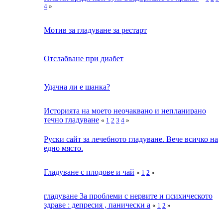
4
»
Мотив за гладуване за рестарт
Отслабване при диабет
Удачна ли е шанка?
Историята на моето неочаквано и непланирано
течно гладуване
«
1
2
3
4
»
Руски сайт за лечебното гладуване. Вече всичко на
едно място.
Гладуване с плодове и чай
«
1
2
»
гладуване 3a проблеми с нервите и психическото
здраве : депресия , панически а
«
1
2
»