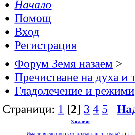
Начало
Помощ
Вход
Регистрация
Форум Земя назаем
>
Пречистване на духа и 
Гладолечение и режими
Страници:
1
[
2
]
3
4
5
На
Заглавие
Има ли вреди при сухо въздържане от храна?
«
1
2
3