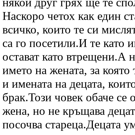
някой друг грях ще те споле
Наскоро четох как един ст
всичко, които те си мисля
са го посетили.И те като 
остават като втрещени.А н
името на жената, за която 
и имената на децата, които
брак.Този човек обаче се 
жена, но не кръщава децат
посочва стареца.Децата ум