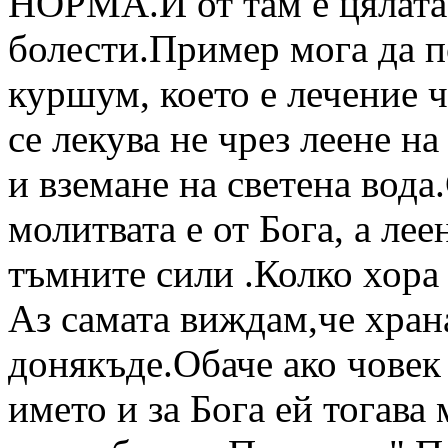
НОРМА.И от там е цялата 
болести.Пример мога да п
куршум, което е лечение ч
се лекува не чрез леене н
и вземане на светена вода
молитвата е от Бога, а ле
тъмните сили .Колко хора 
Аз самата виждам,че хран
донякъде.Обаче ако човек 
името и за Бога ей тогава 