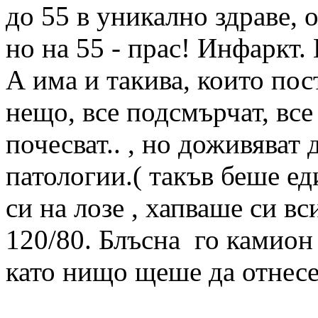
до 55 в уникално здраве, 
но на 55 - прас! Инфаркт.
А има и такива, които пос
нещо, все подсмърчат, все 
почесват.. , но доживяват 
патологии.( такъв беше е
си на лозе , хапваше си в
120/80. Блъсна го камион 
като нищо щеше да отнесе 