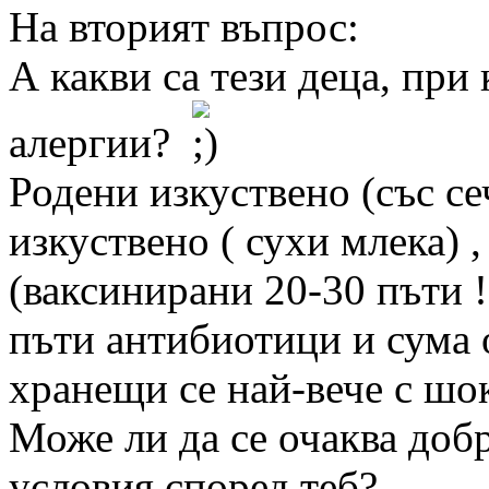
На вторият въпрос:
А какви са тези деца, при 
алергии?
Родени изкуствено (със се
изкуствено ( сухи млека) 
(ваксинирани 20-30 пъти !
пъти антибиотици и сума 
хранещи се най-вече с шок
Може ли да се очаква добр
условия според теб?