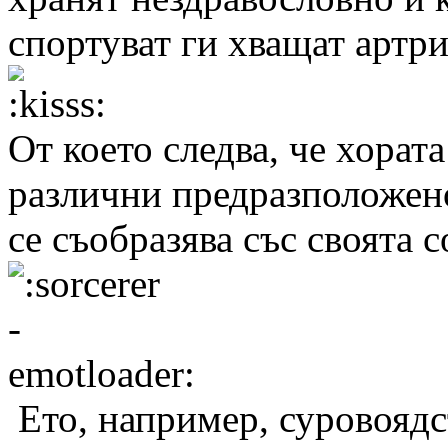
спортуват ги хващат артр
От което следва, че хорат
различни предразположено
се съобразява със своята 
Ето, например, суровоядст