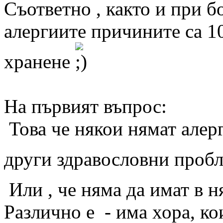
Съответно , както и при б
алергиите причините са 10
хранене
На първият въпрос:
Това че някои нямат алерг
други здравословни про
Или , че няма да имат в
Различно е - има хора, ко