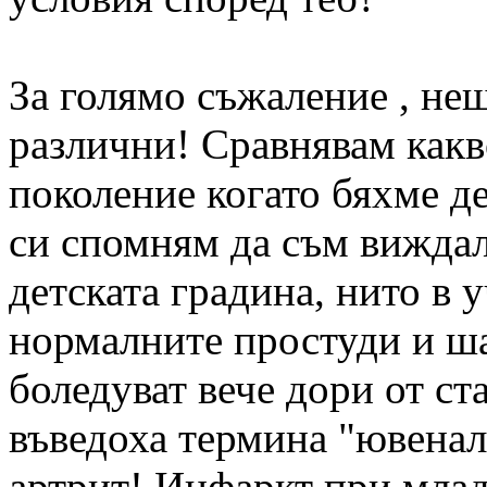
За голямо съжаление , нещ
различни! Сравнявам какв
поколение когато бяхме дец
си спомням да съм виждал
детската градина, нито в
нормалните простуди и ша
боледуват вече дори от ст
въведоха термина "ювенал
артрит! Инфаркт при млад