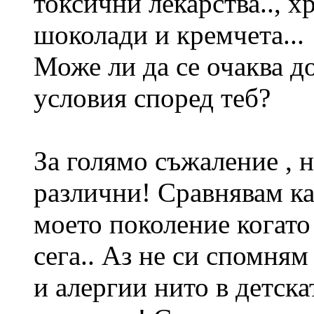
токсични лекарства.., х
шоколади и кремчета...
Може ли да се очаква д
условия според теб?
За голямо съжаление , н
различни! Сравнявам ка
моето поколение когато
сега.. Аз не си спомня
и алергии нито в детска