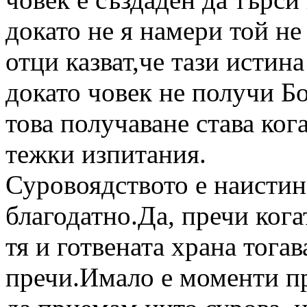
докато не я намери той не
отци казват,че тази истин
докато човек не получи Б
това получаване става ког
тежки изпитания.
Суровоядството е наистин
благодатно.Да, пречи кога
тя и готвената храна тогава
пречи.Имало е моменти пр