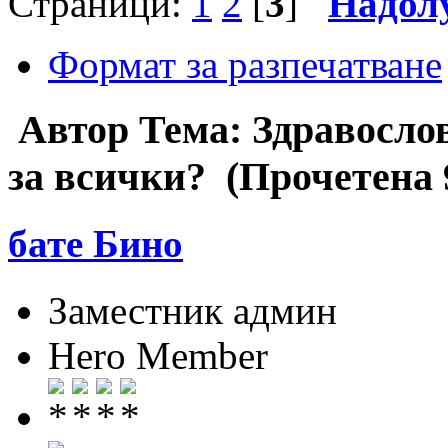
Страници:
1
2
[
3
]
Надол
Формат за разпечатване
Автор
Тема: Здравослов
за всички? (Прочетена 
бате Бино
Заместник админ
Hero Member