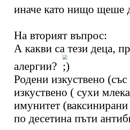
иначе като нищо щеше д
На вторият въпрос:
А какви са тези деца, п
алергии?
Родени изкуствено (със 
изкуствено ( сухи млека
имунитет (ваксинирани 2
по десетина пъти антиб