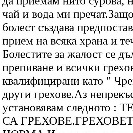
да приемам нито сурова, н
чай и вода ми пречат.Защо
болест създава предпоста
прием на всяка храна и те
Болестите за жалост се дъ
препиване и всички грехов
квалифицирани като " Чрев
други грехове.Аз непрекъс
установявам следното : 
СА ГРЕХОВЕ.ГРЕХОВЕТ