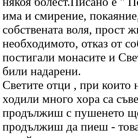
някоя болест.Писано е " П
има и смирение, покаяние
собствената воля, прост ж
необходимото, отказ от со
постигали монасите и Свет
били надарени.
Светите отци , при които н
ходили много хора са съве
продължиш с пушенето ще с
продължиш да пиеш - това.