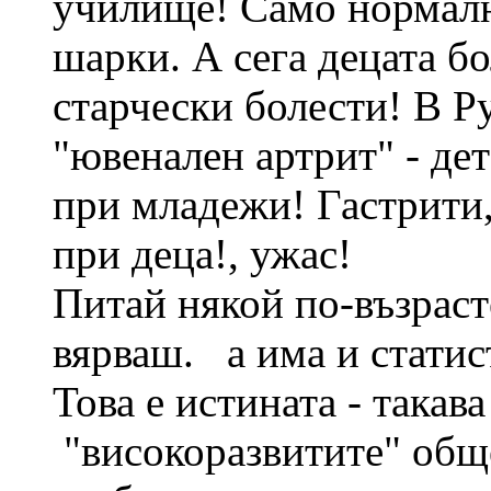
училище! Само нормалн
шарки. А сега децата бо
старчески болести! В Р
"ювенален артрит" - де
при младежи! Гастрити
при деца!, ужас!
Питай някой по-възраст
вярваш. а има и статис
Това е истината - такава
"високоразвитите" общ