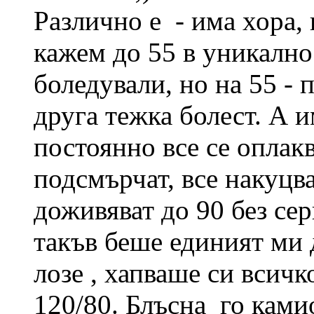
Различно е - има хора, 
кажем до 55 в уникално 
боледували, но на 55 - 
друга тежка болест. А и
постоянно все се оплакв
подсмърчат, все накуцват
доживяват до 90 без се
такъв беше единият ми 
лозе , хапваше си всичк
120/80. Блъсна го ками