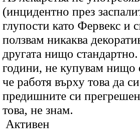
(инцидентно през заспали
глупости като Фервекс и 
ползвам никаква декоратив
другата нищо стандартно.
години, не купувам нищо о
че работя върху това да си
предишните си прегрешен
това, не знам.
Активен