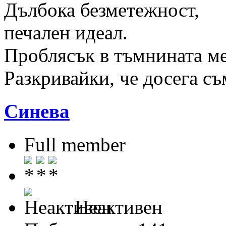
Дълбока безметежност,
печален идеал.
Проблясък в тъмнината ме
Разкривайки, че досега съ
Синева
Full member
Неактивен