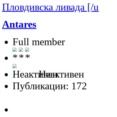
Пловдивска ливада [/u
Antares
Full member
Неактивен
Публикации: 172