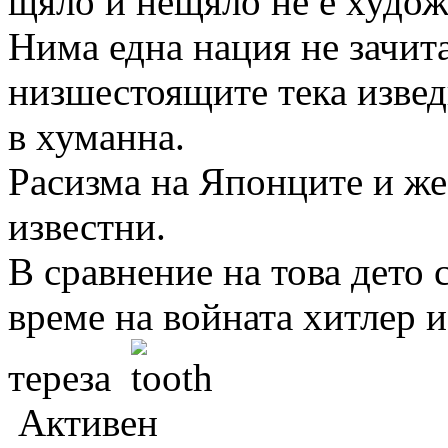
щяло и нещяло не е худож
Нима една нация не зачит
низшестоящите тека извед
в хуманна.
Расизма на Японците и же
известни.
В сравнение на това дето 
време на войната хитлер и
тереза
Активен