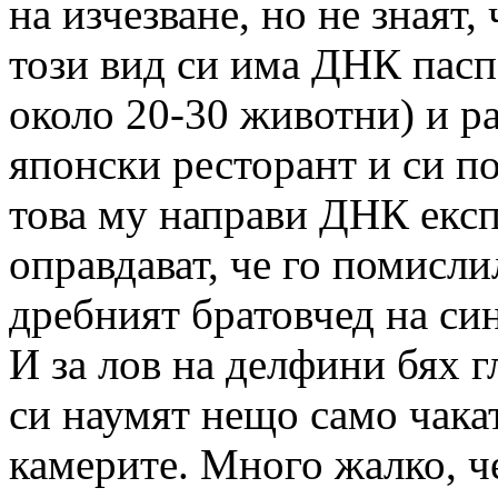
на изчезване, но не знаят,
този вид си има ДНК пасп
около 20-30 животни) и р
японски ресторант и си по
това му направи ДНК експ
оправдават, че го помисли
дребният братовчед на син
И за лов на делфини бях г
си наумят нещо само чака
камерите. Много жалко, ч