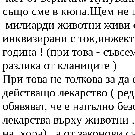
също сме в кюпа.Щем не 
милиарди животни живи о
инквизирани с ток,инжект
година ! (при това - съвсе
разлика от кланиците )
При това не толкова за да
действащо лекарство ( ре
обявяват, че е напълно бе
лекарства върху животни ,
на хора) а от законови с