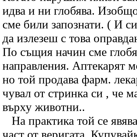
идва и ни глобява. Изобщо
сме били запознати. ( И с
да излезеш с това оправда
По същия начин сме глобя
направления. Аптекарят мо
но той продава фарм. лека
чувал от стринка си , че 
върху животни..
На практика той се явява
част от веригата. Купувай