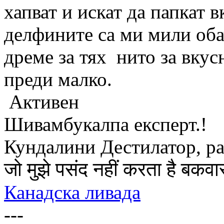
хапват и искат да папкат 
делфините са ми мили оба
дреме за тях нито за вку
преди малко.
Активен
Шивамбукалпа експерт.!
Кундалини Дестилатор, р
जो मुझे पसंद नहीं करता है बकवा
Канадска ливада
---