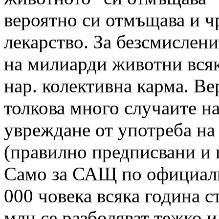
вероятно си отмъщава и ч
лекарство. За безсмислен
на милиарди животни всяк
нар. колективна карма. Ве
толкова много случаите н
увреждане от употреба на 
(правилно предписвани и 
Само за САЩ по
официал
000 човека всяка година ст
млн се разболяват тежко и