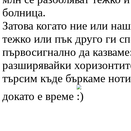
болница.
Затова когато ние или на
тежко или пък друго ги сп
първосигнално да казваме
разширявайки хоризонтите
търсим къде бъркаме ноти
докато е време