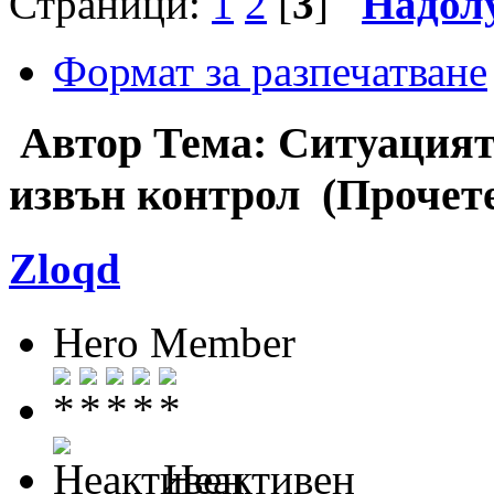
Страници:
1
2
[
3
]
Надол
Формат за разпечатване
Автор
Тема: Ситуацият
извън контрол (Прочете
Zloqd
Hero Member
Неактивен