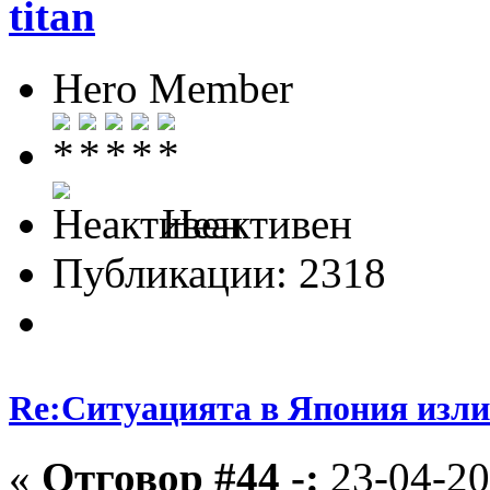
titan
Hero Member
Неактивен
Публикации: 2318
Re:Ситуацията в Япония изли
«
Отговор #44 -:
23-04-20