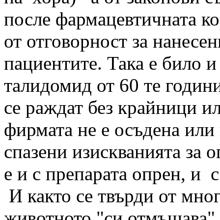
после фармацевтичната ко
от отговорност за нанесе
пациентите. Така е било и
талидомид от 60 те годин
се раждат без крайници ил
фирмата не е осъдена или 
спазени изискванията за 
е и с препарата опрен, и 
И както се твърди от мно
животното "си отмъщава" ч