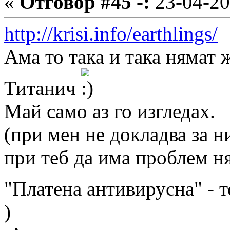
«
Отговор #45 -:
23-04-20
http://krisi.info/earthlings/
е
Ама то така и така нямат ж
Титанич
Май само аз го изгледах.
(при мен не докладва за н
при теб да има проблем н
"Платена антивирусна" - т
)