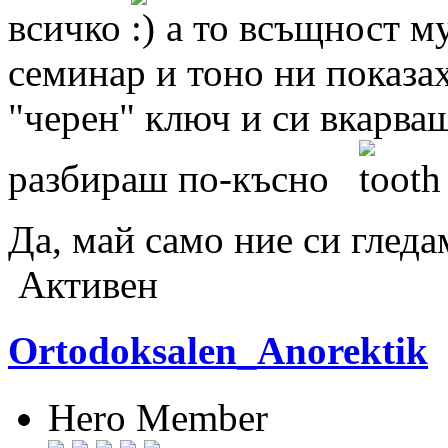
всичко
а то всъщност му
семинар и тоно ни показах
"черен" ключ и си вкарваш
разбираш по-късно
Да, май само ние си глед
Активен
Ortodoksalen_Anorektik
Hero Member