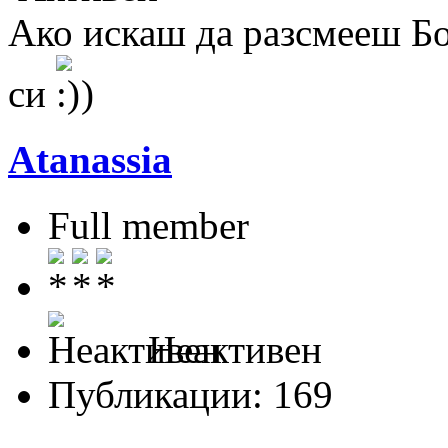
Ако искаш да разсмееш Бо
си
)
Atanassia
Full member
Неактивен
Публикации: 169