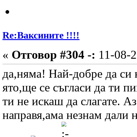
Re:Ваксините !!!!
«
Отговор #304 -:
11-08-2
да,няма! Най-добре да си
ято,ще се съгласи да ти п
ти не искаш да слагате. Аз
направя,ама незнам дали н