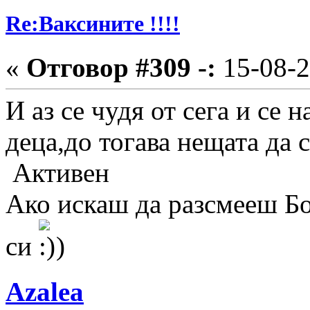
Re:Ваксините !!!!
«
Отговор #309 -:
15-08-2
И аз се чудя от сега и се 
деца,до тогава нещата да с
Активен
Ако искаш да разсмееш Бо
си
)
Azalea