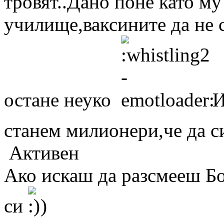
тровят..Дано поне като му
училище,ваксините да не 
остане неуко
И
станем милионери,че да с
Активен
Ако искаш да разсмееш Бо
си
)