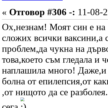
«
Отговор #306 -:
11-08-2
Ох,незнам! Моят син е на 
сложих всички ваксини,а 
проблем,да чукна на дърво
това,което съм гледала и ч
наплашила много! Даже,и 
болна от епилепсия,от ка
,от нищото да се разболея
сега