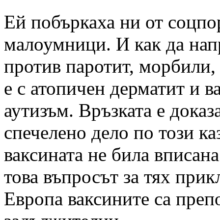
Ей побъркаха ни от соцпо
малоумници. И как да нап
против паротит, морбили, 
е с атопичен дерматит и в
аутизъм. Връзката е доказ
спечелено дело по този ка
ваксината не била вписана
това въпросът за тях прик
Европа ваксините са препо