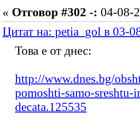
«
Отговор #302 -:
04-08-2
Цитат на: petia_gol в 03-0
Това е от днес:
http://www.dnes.bg/obsht
pomoshti-samo-sreshtu-i
decata.125535