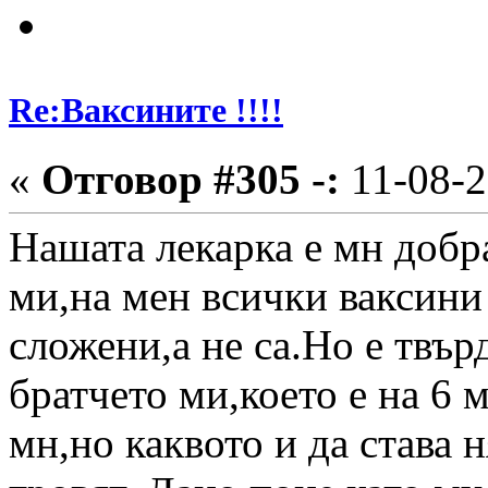
Re:Ваксините !!!!
«
Отговор #305 -:
11-08-2
Нашата лекарка е мн добр
ми,на мен всички ваксини
сложени,а не са.Но е твър
братчето ми,което е на 6 м
мн,но каквото и да става 