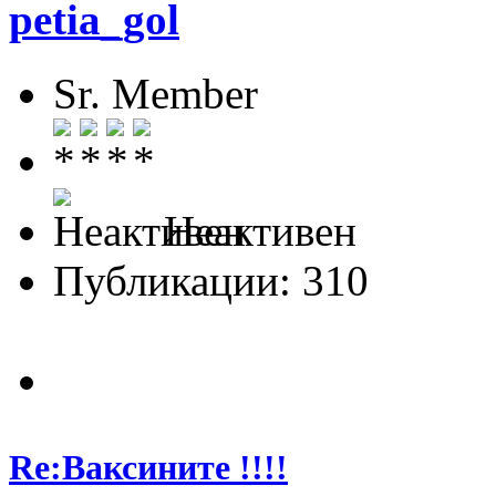
petia_gol
Sr. Member
Неактивен
Публикации: 310
Re:Ваксините !!!!