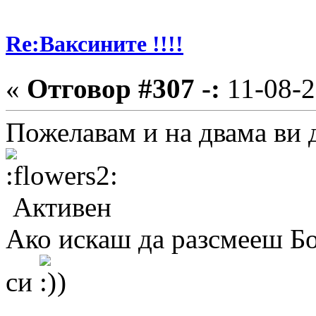
Re:Ваксините !!!!
«
Отговор #307 -:
11-08-2
Пожелавам и на двама ви д
Активен
Ако искаш да разсмееш Бо
си
)