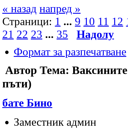
« назад
напред »
Страници:
1
...
9
10
11
12
21
22
23
...
35
Надолу
Формат за разпечатване
Автор
Тема: Ваксините 
пъти)
бате Бино
Заместник админ