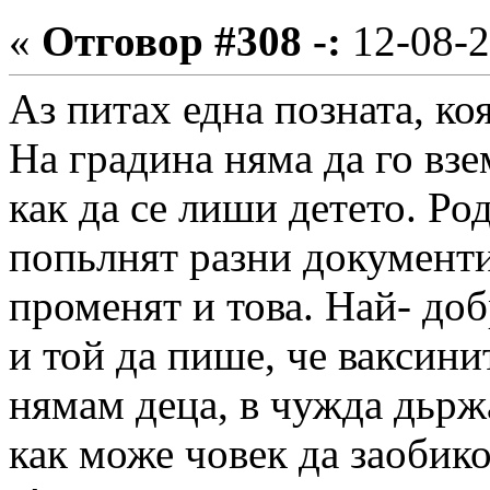
«
Отговор #308 -:
12-08-2
Аз питах една позната, ко
На градина няма да го взе
как да се лиши детето. Ро
попьлнят разни документи 
променят и това. Най- до
и той да пише, че ваксини
нямам деца, в чужда дьржа
как може човек да заобико